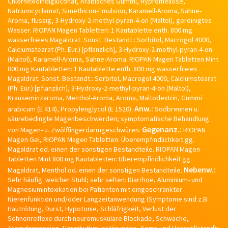
Chlorhexidindigluconat, Arabisches Gummi, Hypromellose,
Natriumcyclamat, Simethicon-Emulsion, Karamell-Aroma, Sahne-
Aroma, flüssig, 3-Hydroxy-2-methyl-pyran-4-on (Maltol), gereinigtes
Wasser. RIOPAN Magen Tabletten: 1 Kautablette enth. 800 mg
wasserfreies Magaldrat. Sonst. Bestandt.: Sorbitol, Macrogol 4000,
Calciumstearat (Ph. Eur.) [pflanzlich], 3-Hydroxy-2-methyl-pyran-4-on
(Maltol), Karamell-Aroma, Sahne-Aroma. RIOPAN Magen Tabletten Mint
800 mg Kautabletten: 1 Kautablette enth. 800 mg wasserfreies
Magaldrat. Sonst. Bestandt.: Sorbitol, Macrogol 4000, Calciumstearat
(Ph. Eur.) [pflanzlich], 3-Hydroxy-2-methyl-pyran-4-on (Maltol),
Krauseminzaroma, Menthol-Aroma, Aroma, Maltodextrin, Gummi
Anw.:
arabicum (E 414), Propylenglycol (E 1520).
Sodbrennen u.
säurebedingte Magenbeschwerden; symptomatische Behandlung
Gegenanz.:
von Magen- u. Zwölffingerdarmgeschwüren.
RIOPAN
Magen Gel, RIOPAN Magen Tabletten: Überempfindlichkeit gg.
Magaldrat od. einen der sonstigen Bestandteile. RIOPAN Magen
Tabletten Mint 800 mg Kautabletten: Überempfindlichkeit gg.
Nebenw.:
Magaldrat, Menthol od. einen der sonstigen Bestandteile.
Sehr häufig: weicher Stuhl; sehr selten: Diarrhoe, Aluminium- und
Magnesiumintoxikation bei Patienten mit eingeschränkter
Nierenfunktion und/oder Langzeitanwendung (Symptome sind z.B.
Hautrötung, Durst, Hypotonie, Schläfrigkeit, Verlust der
Sehnenreflexe durch neuromuskuläre Blockade, Schwäche,