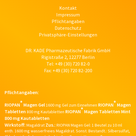
Kontakt
Impressum
Pflichtangaben
Datenschutz
Privatsphäre-Einstellungen
DR. KADE Pharmazeutische Fabrik GmbH
Rigistraße 2, 12277 Berlin
Tel: +49 (30) 720 82-0
Fax: +49 (30) 720 82-200
Pflichtangaben:
®
®
RIOPAN
Magen Gel
RIOPAN
Magen
1600 mg Gel zum Einnehmen
®
Tabletten
RIOPAN
Magen Tabletten Mint
800 mg Kautabletten
800 mg Kautabletten
Wirkstoff:
Zus.:
Magaldrat
RIOPAN Magen Gel: 1 Beutel zu 10 ml
enth. 1600 mg wasserfreies Magaldrat. Sonst. Bestandt.: Silbersulfat,